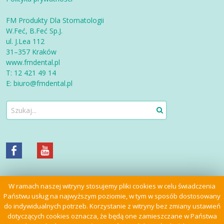
FM Produkty Dla Stomatologii
W.Feć, B.Feć Sp.J.
ul. J.Lea 112
31–357 Kraków
www.fmdental.pl
T: 12 421 49 14
E: biuro@fmdental.pl
W ramach naszej witryny stosujemy pliki cookies w celu świadczenia
Państwu usług na najwyższym poziomie, w tym w sposób dostosowany
do indywidualnych potrzeb. Korzystanie z witryny bez zmiany ustawień
Poznaj Wand
Akademia Wand
Sukces z Wand
dotyczących cookies oznacza, że będą one zamieszczane w Państwa