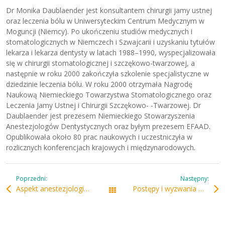
Dr Monika Daublaender jest konsultantem chirurgii jamy ustnej
oraz leczenia bólu w Uniwersyteckim Centrum Medycznym w
Moguncji (Niemcy). Po ukończeniu studiów medycznych i
stomatologicznych w Niemczech i Szwajcarii i uzyskaniu tytułów
lekarza i lekarza dentysty w latach 1988–1990, wyspecjalizowała
się w chirurgii stomatologicznej i szczękowo-twarzowej, a
następnie w roku 2000 zakończyła szkolenie specjalistyczne w
dziedzinie leczenia bólu. W roku 2000 otrzymała Nagrodę
Naukową Niemieckiego Towarzystwa Stomatologicznego oraz
Leczenia Jamy Ustnej i Chirurgii Szczękowo- -Twarzowej. Dr
Daublaender jest prezesem Niemieckiego Stowarzyszenia
Anestezjologów Dentystycznych oraz byłym prezesem EFAAD.
Opublikowała około 80 prac naukowych i uczestniczyła w
rozlicznych konferencjach krajowych i międzynarodowych.
Poprzedni:
Następny:
Aspekt anestezjologiczny ekstrakcji trzecich dolnych trzonowców – najnowsze doniesienia
Postępy i wyzwania w znieczuleniach miejscowych
Wszystkie wpisy