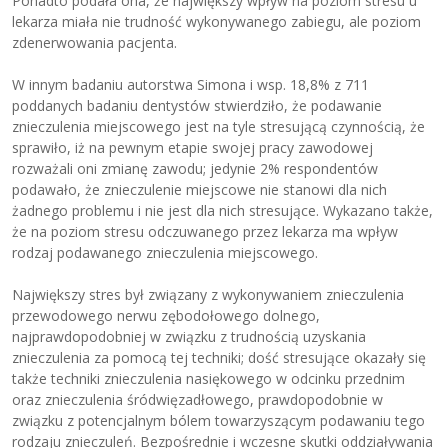
Ponadto podała ona, że największy wpływ na poziom stresu u
lekarza miała nie trudność wykonywanego zabiegu, ale poziom
zdenerwowania pacjenta.
W innym badaniu autorstwa Simona i wsp. 18,8% z 711
poddanych badaniu dentystów stwierdziło, że podawanie
znieczulenia miejscowego jest na tyle stresującą czynnością, że
sprawiło, iż na pewnym etapie swojej pracy zawodowej
rozważali oni zmianę zawodu; jedynie 2% respondentów
podawało, że znieczulenie miejscowe nie stanowi dla nich
żadnego problemu i nie jest dla nich stresujące. Wykazano także,
że na poziom stresu odczuwanego przez lekarza ma wpływ
rodzaj podawanego znieczulenia miejscowego.
Największy stres był związany z wykonywaniem znieczulenia
przewodowego nerwu zębodołowego dolnego,
najprawdopodobniej w związku z trudnością uzyskania
znieczulenia za pomocą tej techniki; dość stresujące okazały się
także techniki znieczulenia nasiękowego w odcinku przednim
oraz znieczulenia śródwięzadłowego, prawdopodobnie w
związku z potencjalnym bólem towarzyszącym podawaniu tego
rodzaju znieczuleń. Bezpośrednie i wczesne skutki oddziaływania