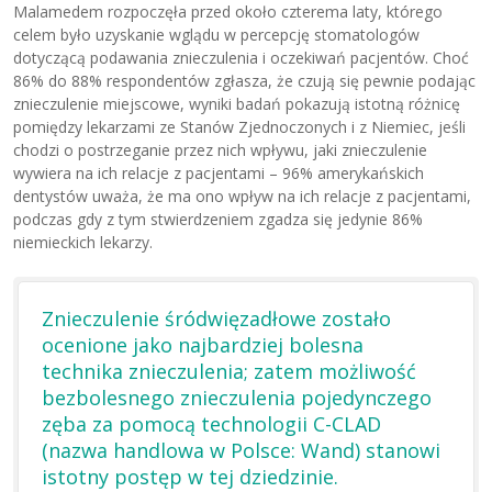
Malamedem rozpoczęła przed około czterema laty, którego
celem było uzyskanie wglądu w percepcję stomatologów
dotyczącą podawania znieczulenia i oczekiwań pacjentów. Choć
86% do 88% respondentów zgłasza, że czują się pewnie podając
znieczulenie miejscowe, wyniki badań pokazują istotną różnicę
pomiędzy lekarzami ze Stanów Zjednoczonych i z Niemiec, jeśli
chodzi o postrzeganie przez nich wpływu, jaki znieczulenie
wywiera na ich relacje z pacjentami – 96% amerykańskich
dentystów uważa, że ma ono wpływ na ich relacje z pacjentami,
podczas gdy z tym stwierdzeniem zgadza się jedynie 86%
niemieckich lekarzy.
Znieczulenie śródwięzadłowe zostało
ocenione jako najbardziej bolesna
technika znieczulenia; zatem możliwość
bezbolesnego znieczulenia pojedynczego
zęba za pomocą technologii C-CLAD
(nazwa handlowa w Polsce: Wand) stanowi
istotny postęp w tej dziedzinie.