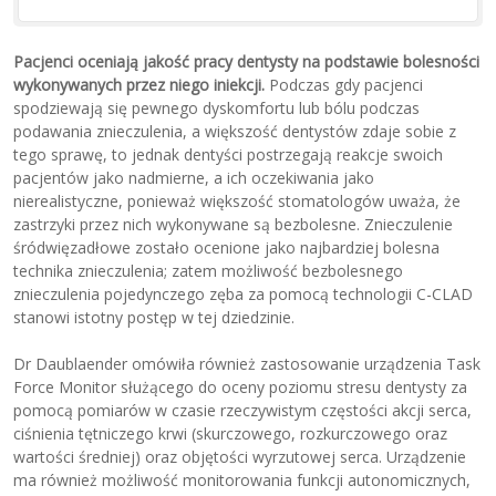
Pacjenci oceniają jakość pracy dentysty na podstawie bolesności
wykonywanych przez niego iniekcji.
Podczas gdy pacjenci
spodziewają się pewnego dyskomfortu lub bólu podczas
podawania znieczulenia, a większość dentystów zdaje sobie z
tego sprawę, to jednak dentyści postrzegają reakcje swoich
pacjentów jako nadmierne, a ich oczekiwania jako
nierealistyczne, ponieważ większość stomatologów uważa, że
zastrzyki przez nich wykonywane są bezbolesne. Znieczulenie
śródwięzadłowe zostało ocenione jako najbardziej bolesna
technika znieczulenia; zatem możliwość bezbolesnego
znieczulenia pojedynczego zęba za pomocą technologii C-CLAD
stanowi istotny postęp w tej dziedzinie.
Dr Daublaender omówiła również zastosowanie urządzenia Task
Force Monitor służącego do oceny poziomu stresu dentysty za
pomocą pomiarów w czasie rzeczywistym częstości akcji serca,
ciśnienia tętniczego krwi (skurczowego, rozkurczowego oraz
wartości średniej) oraz objętości wyrzutowej serca. Urządzenie
ma również możliwość monitorowania funkcji autonomicznych,