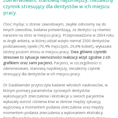
zdenerwowani, stanowią najsilniejszy, niezależny
czynnik stresujący dla dentystów w ich miejscu
pracy.
Choć myśląc o stresie zawodowym, zwykle odnosimy się do
innych zawodów, badania potwierdzają, że dentyści są również
narażeni na stres w miejscu pracy. Przeprowadzona w 2004 roku
w Anglii ankieta, w której udział wzięło niemal 2500 dentystów
podstawowej opieki (70,4% mężczyzn, 29,6% kobiet), wykazała
istotny poziom stresu w miejscu pracy.
Dwa główne czynniki
stresowe to sytuacje niemożności realizacji wizyt zgodnie z ich
grafikiem oraz sami pacjenci.
Pacjenci, w szczególności ci
zdenerwowani, stanowią najsilniejszy, niezależny czynnik
stresujący dla dentystów w ich miejscu pracy.
Dr Daublaender przytoczyła badanie włoskich naukowców, w
którym pomiary parametrów życiowych dentystów
wykonujących znieczulenia i ekstrakcje u swoich pacjentów
wykazały wzrost ciśnienia krwi w okresie między sytuacją
wyjściową a momentem podania znieczulenia oraz między
momentem podania znieczulenia a wykonaniem ekstrakcji.